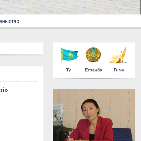
аныстар
рі»
Ту
Елтаң