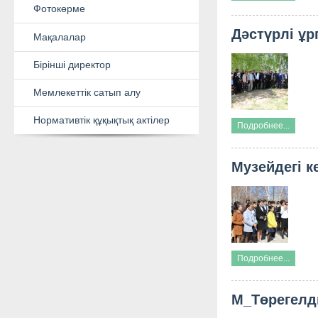
Дәстүрлі ұр
Бір жәдігер тарихы
Фотокөрме
Мақалалар
Подробнее...
Бірінші директор
Музейдегі к
Мемлекеттік сатып алу
Нормативтік құқықтық актілер
Подробнее...
М_Төрегелд