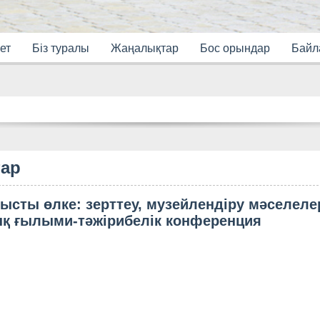
ет
Бiз туралы
Жаңалықтар
Бос орындар
Байл
ар
ысты өлке: зерттеу, музейлендіру мәселеле
қ ғылыми-тәжірибелік конференция