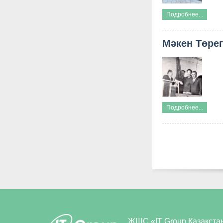
Подробнее...
Мәкен Төре
Подробнее...
ЖШС
«IT Group Қазақста