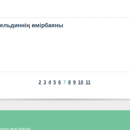
гельдиннің өмірбаяны
2
3
4
5
6
7
8
9
10
11
нда» жасалған