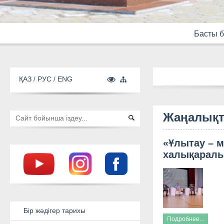
Басты б
ҚАЗ
РУС
ENG
Жаңалықт
«Ұлытау – м
халықаралы
Подробнее...