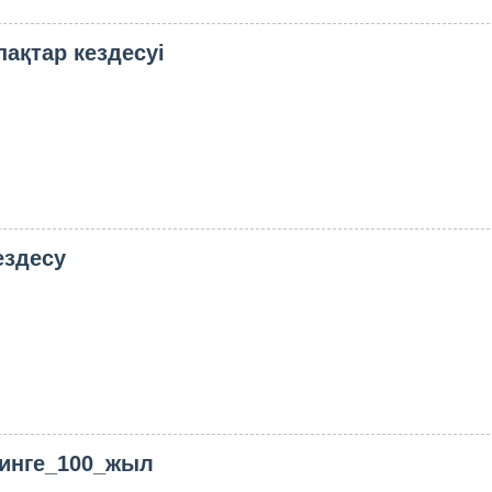
пақтар кездесуі
ездесу
инге_100_жыл