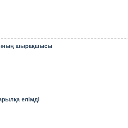
хының шырақшысы
арылқа елімді