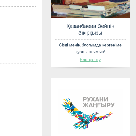
Қазанбаева
Зікірқ
Сізді менің блогы
қуанышт
Блогқа 