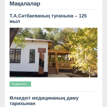
Мақалалар
Т.А.Сәтбаеваның туғанына – 125
жыл
Подробнее...
Өлкедегі медицинаның даму
тарихынан