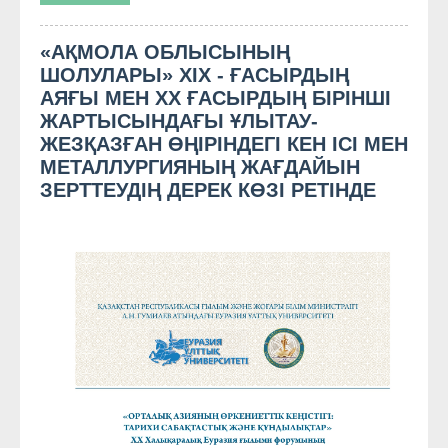
«АҚМОЛА ОБЛЫСЫНЫҢ
ШОЛУЛАРЫ» ХІХ - ҒАСЫРДЫҢ
АЯҒЫ МЕН XX ҒАСЫРДЫҢ БІРІНШІ
ЖАРТЫСЫНДАҒЫ ҰЛЫТАУ-
ЖЕЗҚАЗҒАН ӨҢІРІНДЕГІ КЕН ІСІ МЕН
МЕТАЛЛУРГИЯНЫҢ ЖАҒДАЙЫН
ЗЕРТТЕУДІҢ ДЕРЕК КӨЗІ РЕТІНДЕ