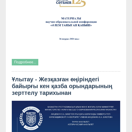
Подробнее...
Ұлытау - Жезқазған өңіріндегі
байырғы кен қазба орындарының
зерттелу тарихынан