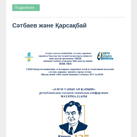
Подробнее...
Cәтбаев және Қарсақбай