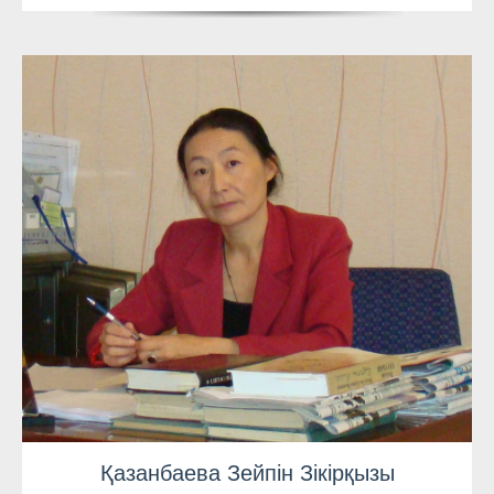
Қазанбаева Зейпін Зікірқызы