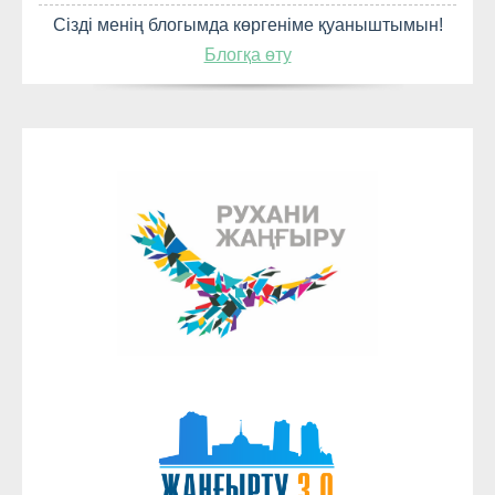
Сізді менің блогымда көргеніме қуаныштымын!
Блогқа өту