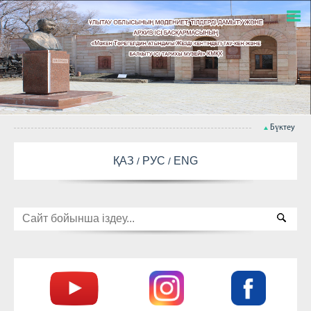
Бүктеу
ҚАЗ
РУС
ENG