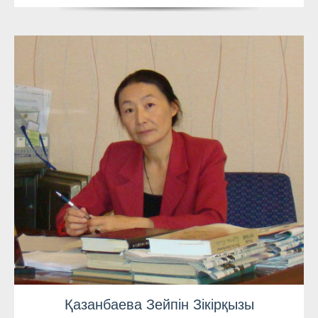
Қазанбаева Зейпін Зікірқызы