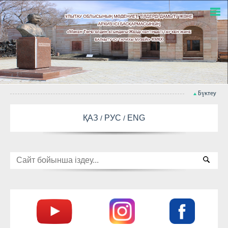
Бүктеу
ҚАЗ
РУС
ENG