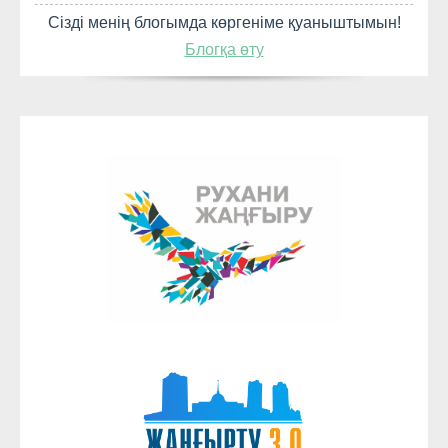
Сізді менің блогымда көргеніме қуаныштымын!
Блогқа өту