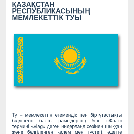
ҚАЗАҚСТАН
РЕСПУБЛИКАСЫНЫҢ
МЕМЛЕКЕТТIК ТУЫ
Ту – мемлекеттің егемендік пен біртұтастықты
білдіретін басты рәміздерінің бірі. «Флаг»
термині «vlag» деген нидерланд сөзінен шыққан
және белгіленген көлем мен түстегі, әдетте