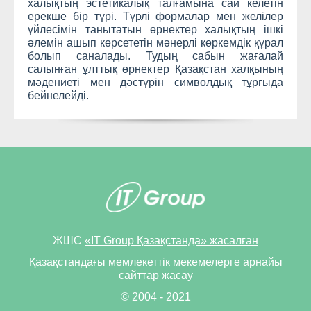
халықтың эстетикалық талғамына сай келетін
ерекше бір түрі. Түрлі формалар мен желілер
үйлесімін танытатын өрнектер халықтың ішкі
әлемін ашып көрсететін мәнерлі көркемдік құрал
болып саналады. Тудың сабын жағалай
салынған ұлттық өрнектер Қазақстан халқының
мәдениеті мен дәстүрін символдық тұрғыда
бейнелейді.
ЖШС
«IT Group Қазақстанда» жасалған
Қазақстандағы мемлекеттік мекемелерге арнайы
сайттар жасау
© 2004 - 2021