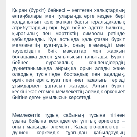
Қыран (бүркіт) бейнесі – көптеген халықтардың
елтаңбалары мен туларында ерте кезден бері
қолданылып келе жатқан басты геральдикалық
атрибуттардың бірі. Бұл бейне әдетте биліктің,
қырағылық пен мәрттіктің символы ретінде
қабылданады. Күн астында қалықтаған бүркіт
мемлекеттің қуат-күшін, оның егемендігі мен
тәуелсіздігін, биік мақсаттар мен жарқын
болашаққа деген ұмтылысын танытады. Бүркіт
бейнесі еуразиялық көшпенділердің
дүниетанымында айрықша орын алады және
олардың түсінігінде бостандық пен адалдық,
өрлік пен ерлік, қуат пен ниет тазалығы тәрізді
ұғымдармен ұштасып жатады. Алтын бүркіт
кескіні жас егемен мемлекеттің әлемдік өркениет
биігіне деген ұмылысын көрсетеді.
Мемлекеттік тудың сабының тұсына тігінен
ұзына бойына кескінделген ұлттық өрнектер –
оның маңызды элементі. Қазақ ою-өрнектері –
дүниені көркемдік тұрғыдан қабылдаудың