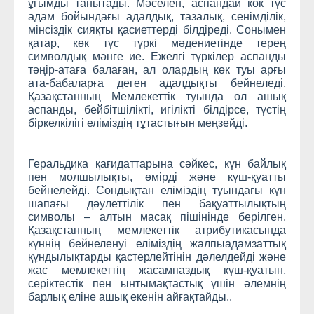
ұғымды танытады. Мәселен, аспандай көк түс
адам бойындағы адалдық, тазалық, сенімділік,
мінсіздік сияқты қасиеттерді білдіреді. Сонымен
қатар, көк түс түркі мәдениетінде терең
символдық мәнге ие. Ежелгі түркілер аспанды
тәңір-атаға балаған, ал олардың көк туы арғы
ата-бабаларға деген адалдықты бейнеледі.
Қазақстанның Мемлекеттік туында ол ашық
аспанды, бейбітшілікті, игілікті білдірсе, түстің
біркелкілігі еліміздің тұтастығын меңзейді.
Геральдика қағидаттарына сәйкес, күн байлық
пен молшылықты, өмірді және күш-қуатты
бейнелейді. Сондықтан еліміздің туындағы күн
шапағы дәулеттілік пен бақуаттылықтың
символы – алтын масақ пішінінде берілген.
Қазақстанның мемлекеттік атрибутикасында
күннің бейнеленуі еліміздің жалпыадамзаттық
құндылықтарды қастерлейтінін дәлелдейді және
жас мемлекеттің жасампаздық күш-қуатын,
серіктестік пен ынтымақтастық үшін әлемнің
барлық еліне ашық екенін айғақтайды..