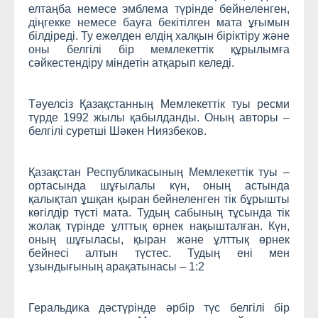
елтаңба немесе эмблема түрінде бейнеленген,
діңгекке немесе бауға бекітілген мата ұғымын
білдіреді. Ту ежелден елдің халқын біріктіру және
оны белгілі бір мемлекеттік құрылымға
сәйкестендіру міндетін атқарып келеді.
Тәуелсіз Қазақстанның Мемлекеттік туы ресми
түрде 1992 жылы қабылданды. Оның авторы –
белгілі суретші Шәкен Ниязбеков.
Қазақстан Республикасының Мемлекеттік туы –
ортасында шұғылалы күн, оның астында
қалықтап ұшқан қыран бейнеленген тік бұрышты
көгілдір түсті мата. Тудың сабының тұсында тік
жолақ түрінде ұлттық өрнек нақышталған. Күн,
оның шұғыласы, қыран және ұлттық өрнек
бейнесі алтын түстес. Тудың ені мен
ұзындығының арақатынасы – 1:2
Геральдика дәстүрінде әрбір түс белгілі бір