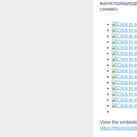
жасөспірімдер
сенеміз.
View the embedde
https://muzeijezd