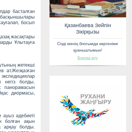
лдар басталған
р басқыншылары
сауғалап, босып
қазақ жасақтары
ларды Ұлытауға
Қазанбаева
Зікірқ
тутының жетекші
в ат.Жезқазған
 экспедициялар
Сізді менің блогы
 негіз болды.
қуанышт
ас панорамасын
йқас диормасы,
Блогқа 
 ауыз әдебиеті
ан болған ақын
 арқау болды.