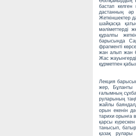
Әбілқайырдың 
бастап келге
дастанның әр
Жеткіншектер д
шайқасқа қаты
мәліметтерді ж
құралпы жеткі
барысында Сар
фрагменті көрсе
жан алып жан б
Жас жауынгердің
құрметпен қабыл
Лекция барысын
жер, Бұланты
ғалымның сұхба
руларының таңб
жайлы баяндалд
орын екенін д
тарихи орынға
қарсы күрескен
танысып, батыр
қазақ рулары 