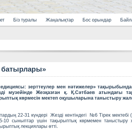
ет
Бiз туралы
Жаңалықтар
Бос орындар
Байл
 батырлары»
педициясы: зерттеулер мен нәтижелер» тақырыбында
і музейінде Жезқазған қ. Қ.Сәтбаев атындағы тари
рыптық көрмесін мектеп оқушыларына таныстыру жал
тардың 22-31 күндері Жезді кентіндегі №6 Тірек мектебі 
5-10 сыныптар үшін тақырыптық көрмемен таныстыру 
ырыптық лекциялары өтті.