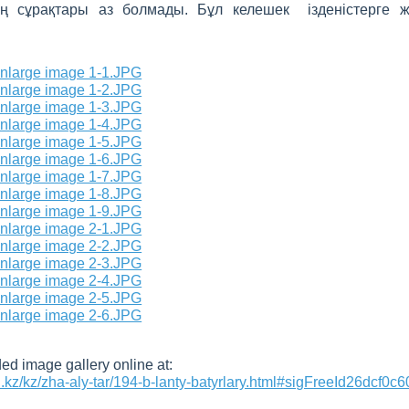
дің сұрақтары аз болмады. Бұл келешек ізденістерге
d image gallery online at:
i.kz/kz/zha-aly-tar/194-b-lanty-batyrlary.html#sigFreeId26dcf0c