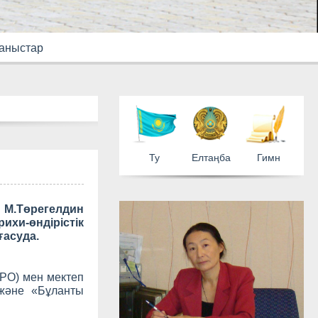
аныстар
 М.Төрегелдин
Ту
Елтаң
хи-өндірістік
ғасуда.
(РО) мен мектеп
және «Бұланты