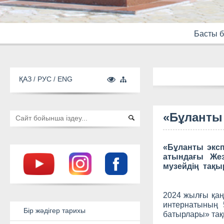
Басты б
ҚАЗ
РУС
ENG
«Бұланты
«Бұланты экс
атындағы Жезд
музейдің тақы
2024 жылғы қаң
интернатының 
батырлары» тақ