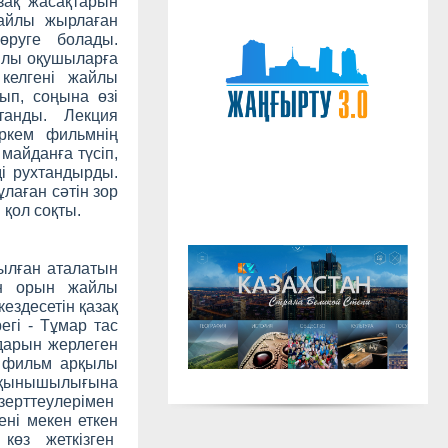
зақ жасақтарын
айлы жырлаған
өруге болады.
қылы оқушыларға
келгені жайлы
ып, соңына өзі
танды. Лекция
ркем фильмнің
 майданға түсіп,
ді рухтандырды.
лаған сәтін зор
 қол соқты.
ылған аталатын
ен орын жайлы
ездесетін қазақ
егі - Тұмар тас
здарын жерлеген
і фильм арқылы
апқынышылығына
зерттеулерімен
ені мекен еткен
көз жеткізген