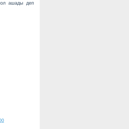
 жол ашады деп
600