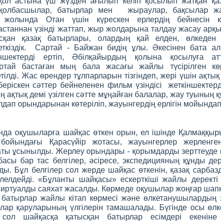
қол астына үш жүзден ағылып келіп қосылып жатқан қа
н қолбасшылар, батырлар мен жыраулар, бақсылар ж
 жолында Отан үшін күрескен ерлердің бейнесін к
астаннан үзінді жаттап, жыр жолдарына талдау жасау ар
сқан қазақ батырлары, олардың қай елден, өлкеден 
еткіздік. Сартай - Байжан бидің ұлы. Әкесінен бата ал
ншектерді ертіп, Әбілқайырдың қолына қосылуға ат
тай бастаған мың бала жасағы жайлы түсірілген кө
тілді. Жас өрендер тұлпарларын тізгіндеп, жері үшін ақтық
еріскен сәттер бейнеленен фильм үзіндісі жеткіншектер
 ақтық демі үзілген сәтте мұңайған балалар, жау туының құ
дап орындарынан көтеріліп, жауынгердің ерлігін мойындап
да оқушыларға шайқас өткен орын, ел ішінде Қалмаққыр
 бойындағы Қарасүйір жотасы, жауынгерлер жерленг
ты ұсынылды. Жерлеу орындары - қорымдарды зерттеуде к
асы бар тас белгілер, әсіресе, экспедицияның құнды дер
ы. Бұл белгілер сол жерде шайқас өткенін, қазақ сарба
әлелдейді. «Бұланты шайқасы» ескерткіші жайлы дерект
 виртуалды саяхат жасалды. Көрмеде оқушылар жоңғар ш
 батырлар жайлы кітап көрмесі және өлкетанушылардың 
лар қаруларының үлгілерін тамашалады. Бүгінде осы өлк
сол шайқасқа қатысқан батырлар есімдері екеніне 