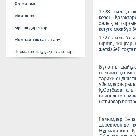
1723 жыл қаза
кезең. Қазақт
Бір жәдігер тарихы
халықты қырғын
кетуге мәжбүр б
Фотокөрме
1727 жылы Ұлыт
бірігіп, жоңға
Мақалалар
жеткізбей тоқт
Бірінші директор
Бұланты шайқас
ғылыми қызметк
Мемлекеттік сатып алу
тарихи-өндірі
ұйымдастырыл
Нормативтік құқықтық актілер
Қ.Сәтбаев аты
бейнелеген ма
батырлар портр
Ғалымдар Бұлан
деректерінде 
Нұрмағанбет Қ