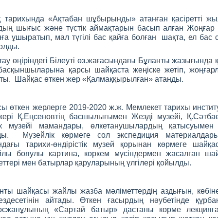
қ тарихында «Ақтабан шұбырынды» атанған қасіретті жы
ардың шығыс және түстік аймақтарын басып алған Жоңға
ға ұшыратып, мал түгілі бас қайға болған шақта, ел бас 
олды.
ау өңіріндегі Білеуті өз.жағасындағы Бұланты жазығында 
р басқыншыларына қарсы шайқаста жеңіске жетіп, жоңғар
атты. Шайқас өткен жер «Қалмаққырылған» атанды.
ы өткен жерлерге 2019-2020 ж.ж. Мемлекет тарихы инсти
ері Қ.Еңсеновтің басшылығымен Жезді музейі, Қ.Сәтбае
стік музейі мамандары, өлкетанушылардың қатысуымен
ды. Музейлік көрмеге сол экспедиция материалдары
ндағы тарихи-өндірістік музей қорынан көрмеге шайқ
йлы бояулы картина, көркем мүсіндермен жасалған ша
еттері мен батырлар қаруларының үлгілері қойылды.
ты шайқасы жайлы жазба мәліметтердің аздығын, көбіне
кездесетінін айтады. Өткен ғасырдың нәубетінде құрб
осжанұлының «Сартай батыр» дастаны көрме лекцияға